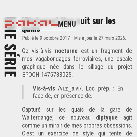
[Diptyque] Une nuit sur les
UNE SÉRIE
MENU
quais
Publié
le 9 octobre 2017
- Mis à jour
le 27 mars 2026
.
Ce vis-à-vis
nocturne
est un fragment de
mes vagabondages ferroviaires, une escale
graphique née dans le sillage du projet
EPOCH 1475783025
.
Vis-à-vis
/vi.z‿a.vi/, Loc. prép.
: En
face de, en présence de.
Capturé sur les quais de la gare de
Walferdange, ce nouveau
diptyque
agit
comme un miroir de mes propres obsessions.
C'est un exercice de style qui tente de