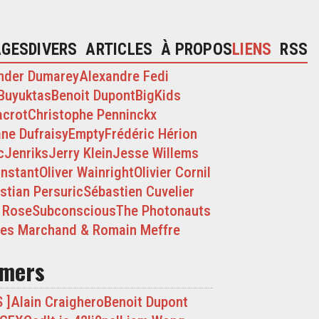
AGES
DIVERS
ARTICLES
À PROPOS
LIENS
RSS
nder Dumarey
Alexandre Fedi
Buyuktas
Benoit Dupont
BigKids
acrot
Christophe Penninckx
ane Dufraisy
Empty
Frédéric Hérion
c
Jenriks
Jerry Klein
Jesse Willems
onstant
Oliver Wainright
Olivier Cornil
stian Persuric
Sébastien Cuvelier
 Rose
Subconscious
The Photonauts
es Marchand & Romain Meffre
amers
 ]
Alain Craighero
Benoit Dupont