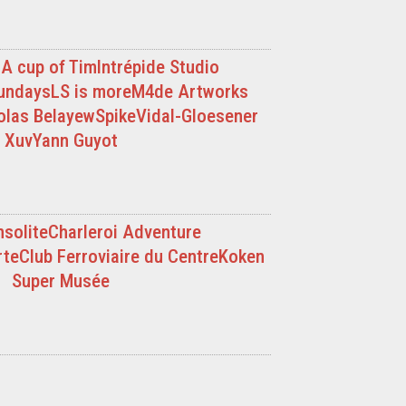
s
A cup of Tim
Intrépide Studio
undays
LS is more
M4de Artworks
olas Belayew
Spike
Vidal-Gloesener
Xuv
Yann Guyot
nsolite
Charleroi Adventure
rte
Club Ferroviaire du Centre
Koken
Super Musée