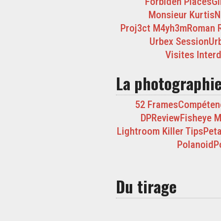
Forbiden Places
Gi
Monsieur Kurtis
N
Proj3ct M4yh3m
Roman 
Urbex Session
Ur
Visites Inter
La photographi
52 Frames
Compéten
DPReview
Fisheye 
Lightroom Killer Tips
Peta
Polanoid
P
Du tirage