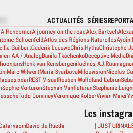
es
ACTUALITÉS
SÉRIES
REPORT
y
A Hencorner
A journey on the road
Alex Bartsch
Alexa
toine Schoenfeld
Atlas des Régions Naturelles
Aydin 
cilia Guilbert
Cederik Leeuwe
Chris Hytha
Christophe J
ien AA / Analog
Danila Tkachenko
Deceptive Media
Di
choonjans
Henk van Rensbergen
iloé
Inês A
J.Roumagna
oni
Marc Wilwert
Maria Svarbova
Milouvision
Nicolas C
Haese
pixdar
REST Visual
Reuben Wu
Roland Lebrun
Seba
m
Sophie Voituron
Stephan Vanfleteren
Stephanie Leigh
iessche
Todd Dominey
Véronique Kolber
Vivian Maier
Yv
Les instagr
Cafarnaom
David de Rueda
[ JUST URINALS