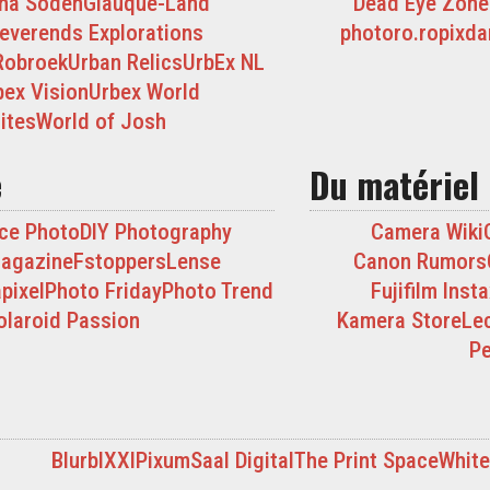
na Soden
Glauque-Land
Dead Eye Zone
everends Explorations
photoro.ro
pixda
Robroek
Urban Relics
UrbEx NL
bex Vision
Urbex World
dites
World of Josh
e
Du matériel
ce Photo
DIY Photography
Camera Wiki
Magazine
Fstoppers
Lense
Canon Rumors
pixel
Photo Friday
Photo Trend
Fujifilm Insta
olaroid Passion
Kamera Store
Lec
Pe
Blurb
IXXI
Pixum
Saal Digital
The Print Space
White