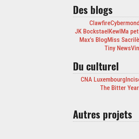
Des blogs
Clawfire
Cybermon
JK Bockstael
Kewl
Ma peti
Max's Blog
Miss Sacril
Tiny News
Vin
Du culturel
CNA Luxembourg
Incis
The Bitter Yea
Autres projets