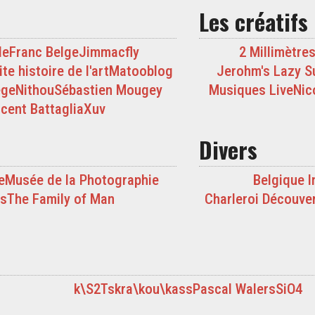
Les créatifs
de
Franc Belge
Jimmacfly
2 Millimètre
te histoire de l'art
Matooblog
Jerohm's Lazy S
ège
Nithou
Sébastien Mougey
Musiques Live
Nic
cent Battaglia
Xuv
Divers
e
Musée de la Photographie
Belgique I
rs
The Family of Man
Charleroi Découve
k\S2Ts
kra\kou\kass
Pascal Walers
SiO4