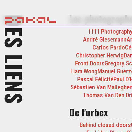
Les photograph
DES LIENS
1111 Photograph
André Giesemann
An
Carlos Pardo
Cé
Christopher Herwig
Dam
Front Doors
Gregory S
Liam Wong
Manuel Guerz
Pascal Félicité
Paul D'
Sébastien Van Malleghe
Thomas Van Den Dr
De l'urbex
Behind closed doors