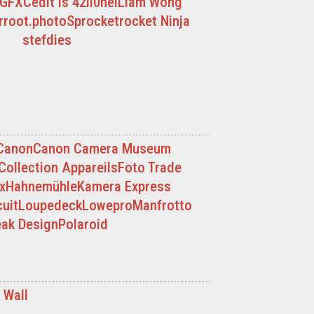
GFXCed
It is 42
li0nel
Liam Wong
r
root.photo
Sprocketrocket Ninja
stefdies
Canon
Canon Camera Museum
Collection Appareils
Foto Trade
x
Hahnemühle
Kamera Express
uit
Loupedeck
Lowepro
Manfrotto
ak Design
Polaroid
 Wall