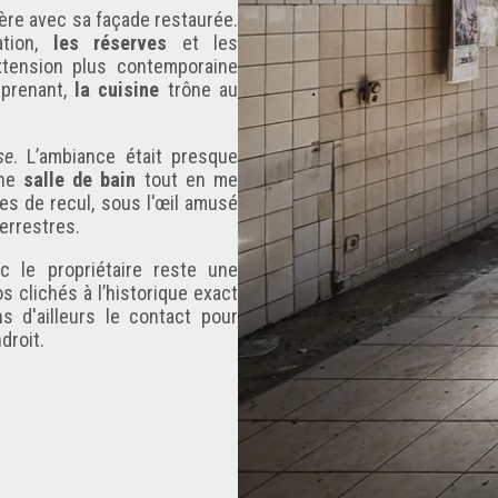
tère avec sa façade restaurée.
ation,
les réserves
et les
extension plus contemporaine
rprenant,
la cuisine
trône au
se
. L’ambiance était presque
une
salle de bain
tout en me
es de recul, sous l'œil amusé
errestres.
c le propriétaire reste une
s clichés à l’historique exact
 d'ailleurs le contact pour
droit.