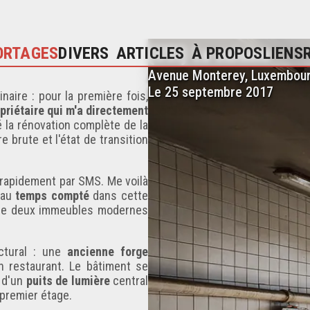
(USI) La cuisine
ORTAGES
DIVERS
ARTICLES
À PROPOS
LIENS
Avenue Monterey, Luxembour
Le 25 septembre 2017
naire : pour la première fois,
opriétaire qui m'a directement
 la rénovation complète de la
 brute et l'état de transition
t rapidement par SMS. Me voilà
 au
temps compté
dans cette
ntre deux immeubles modernes
ectural : une
ancienne forge
 restaurant. Le bâtiment se
r d'un
puits de lumière
central
premier étage.