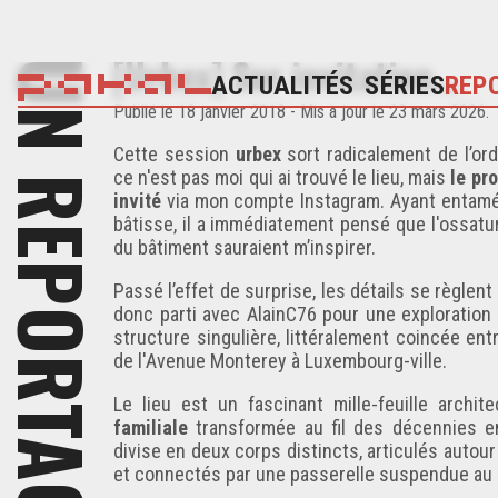
[Urbex] Sur invitation...
UN REPORTAGE
ACTUALITÉS
SÉRIES
REP
Publié
le 18 janvier 2018
- Mis à jour
le 23 mars 2026
.
Cette session
urbex
sort radicalement de l’ordi
ce n'est pas moi qui ai trouvé le lieu, mais
le pr
invité
via
mon compte Instagram
. Ayant entamé
bâtisse, il a immédiatement pensé que l'ossature
du bâtiment sauraient m’inspirer.
Passé l’effet de surprise, les détails se règlen
donc parti avec
AlainC76
pour une exploration
structure singulière, littéralement coincée e
de l'Avenue Monterey à Luxembourg-ville.
Le lieu est un fascinant mille-feuille archit
familiale
transformée au fil des décennies en
divise en deux corps distincts, articulés autou
et connectés par une passerelle suspendue au 