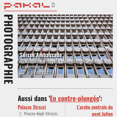
PHOTOGRAPHIE
Suisse Ambassade
Boulevard Royal, Luxembourg-Centre,
Luxembourg
le 8 mars 2014
Aussi dans '
En contre-plongée
':
Palazzo Strozzi
L'arche centrale du
pont Julien
Piazza degli Strozzi,