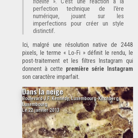
fidélité
. C’est une réaction à la
perfection technique de l'ère
numérique, jouant sur les
imperfections pour créer un style
distinctif.
Ici, malgré une résolution native de 2448
pixels, le terme
Lo-Fi
définit le rendu, le
post-traitement et les filtres Instagram qui
donnent à cette
première série Instagram
son caractère imparfait.
Dans la neige
Boulevard J.F. Kennedy, Luxembourg-Kirchberg,
Luxembourg
Le 22 janvier 2013