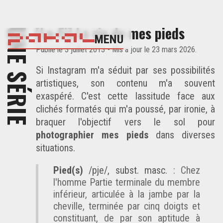
[Lo-Fi] La vie de mes pieds
UNE SÉRIE
MENU
Publié
le 3 juillet 2013
- Mis à jour
le 23 mars 2026
.
Si
Instagram
m'a séduit par ses possibilités
artistiques, son contenu m'a souvent
exaspéré. C'est cette lassitude face aux
clichés formatés qui m'a poussé, par ironie, à
braquer l'objectif vers le sol pour
photographier mes pieds
dans diverses
situations.
Pied(s)
/pje/, subst. masc.
: Chez
l'homme Partie terminale du membre
inférieur, articulée à la jambe par la
cheville, terminée par cinq doigts et
constituant, de par son aptitude à