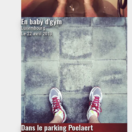
En babÿ d'gÿm
Luxembourg
Le 22 avril 2013
Dans le parking Poelaert