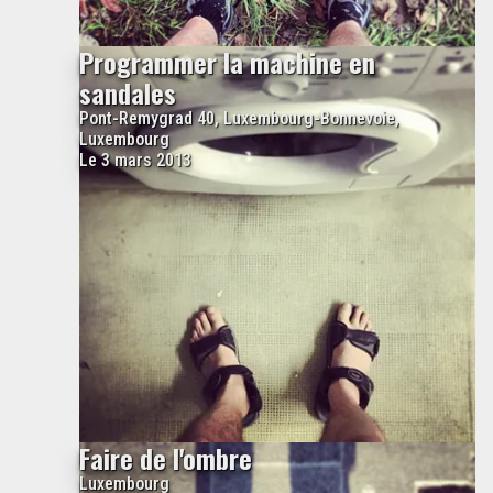
Programmer la machine en
sandales
Pont-Remygrad 40, Luxembourg-Bonnevoie,
Luxembourg
Le 3 mars 2013
Faire de l'ombre
Luxembourg