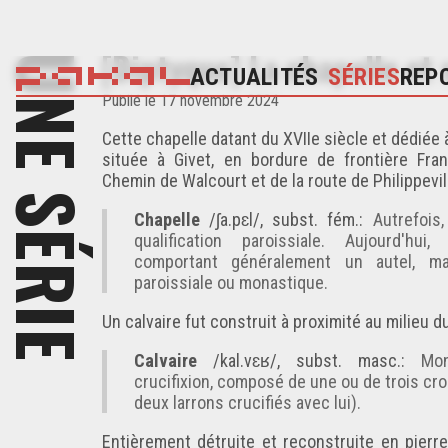
[Diptyque] La chapelle et 
UNE SÉRIE
ACTUALITÉS
SÉRIES
REP
Publié
le 17 novembre 2024
Cette chapelle datant du XVIIe siècle et dédié
située à
Givet
, en bordure de frontière Fra
Chemin de Walcourt et de la route de Philippevi
Chapelle
/ʃa.pɛl/, subst. fém.:
Autrefois,
qualification paroissiale. Aujourd'hui,
comportant généralement un autel, ma
paroissiale ou monastique.
Un calvaire fut construit à proximité au milieu du
Calvaire
/kal.vɛʁ/, subst. masc.:
Monu
crucifixion, composé de une ou de trois cro
deux larrons crucifiés avec lui).
Entièrement détruite et reconstruite en
pierr