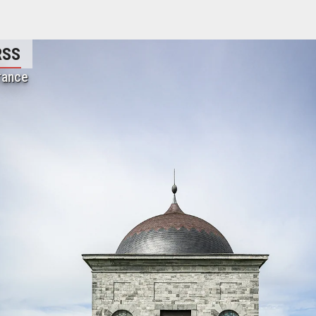
t
RSS
rance