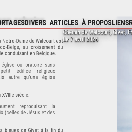
son calvaire
Chapelle de Walcour
ORTAGES
DIVERS
ARTICLES
À PROPOS
LIENS
Chemin de Walcourt, Givet, F
Le 7 avril 2024
e à Notre-Dame de Walcourt est
nco-Belge, au croisement du
lle conduisant en Belgique.
 église ou oratoire sans
 petit édifice religieux
is autre qu'une église
 XVIIIe siècle.
ment reproduisant la
ix (celles de Jésus et des
es bleues de Givet
à la fin du