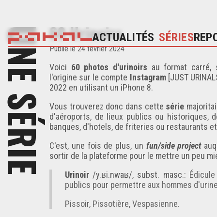
60 Urinoirs
UNE SÉRIE
ACTUALITÉS
SÉRIES
REP
Publié
le 24 février 2024
Voici
60 photos d'urinoirs
au format carré, 
l'origine sur le compte
Instagram
[JUST URINAL
2022 en utilisant un iPhone 8.
Vous trouverez donc dans cette
série
majorita
d'aéroports, de lieux publics ou historiques
banques, d'hotels, de friteries ou restaurants 
C'est, une fois de plus, un
fun/side project
auqu
sortir de la plateforme pour le mettre un peu mi
Urinoir
/y.ʁi.nwaʁ/, subst. masc.:
Édicule
publics pour permettre aux hommes d'uriner. 
Pissoir, Pissotière, Vespasienne.