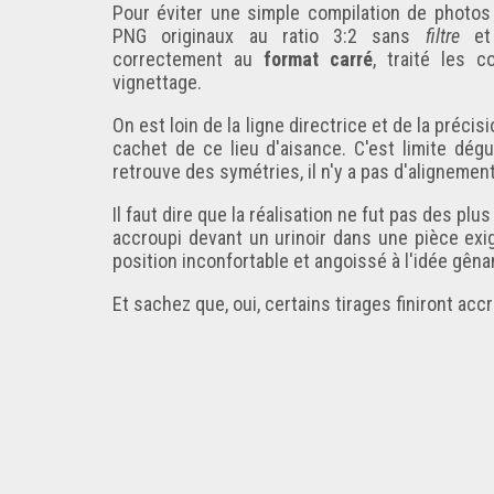
Pour éviter une simple compilation de photo
PNG originaux au ratio 3:2 sans
filtre
et 
correctement au
format carré
, traité les 
vignettage
.
On est loin de la ligne directrice et de la préci
cachet de ce
lieu d'aisance
. C'est limite dé
retrouve des symétries, il n'y a pas d'alignement
Il faut dire que la réalisation ne fut pas des p
accroupi devant un urinoir dans une pièce exi
position inconfortable et angoissé à l'idée gêna
Et sachez que, oui, certains tirages finiront ac