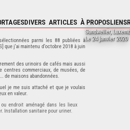
01. En panne
ORTAGES
DIVERS
ARTICLES
À PROPOS
LIENS
Sandweiler, Luxem
Le 24 janvier 2020
sélectionnées parmi les 88 publiées à
S]
que j'ai maintenu d'octobre 2018 à juin
irement des urinoirs de cafés mais aussi
, de centres commerciaux, de musées, de
et... de maisons abandonnées.
el je me suis attaché et que je voulais
eux en valeur.
 ou endroit aménagé dans les lieux
Installation sanitaire pour uriner.