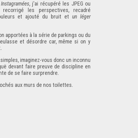
s
Instagramées
, j'ai récupéré les JPEG ou
recorrigé les perspectives, recadré
couleurs et ajouté du bruit et
un léger
sion apportées à la
série de parkings
ou du
gueulasse et désordre car, même si on y
.
lus simples, imaginez-vous donc un inconnu
guë devant faire preuve de discipline en
nte de se faire surprendre.
crochés aux murs de nos toilettes.