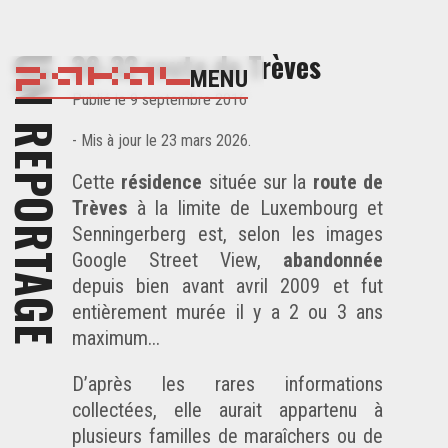
30-32 route de Trèves
UN REPORTAGE
MENU
Publié
le 9 septembre 2016
- Mis à jour
le 23 mars 2026
.
Cette
résidence
située sur la
route de
Trèves
à la limite de Luxembourg et
Senningerberg
est, selon les images
Google Street View
,
abandonnée
depuis bien avant avril 2009 et fut
entièrement murée il y a 2 ou 3 ans
maximum...
D’après les rares informations
collectées, elle aurait appartenu à
plusieurs familles de maraîchers ou de