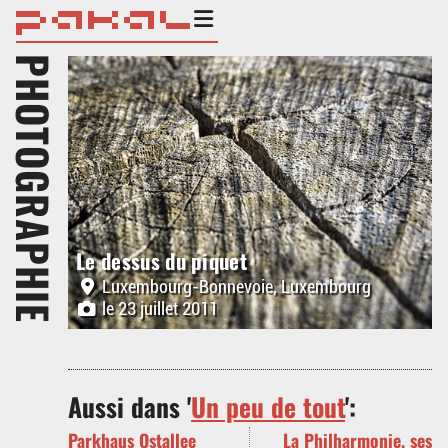
PHOTOGRAPHIE
Le dessus du piquet
Luxembourg-Bonnevoie, Luxembourg
le 23 juillet 2011
Aussi dans '
Un peu de tout
':
Parkhaus Ostallee
La Philharmonie, ses