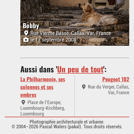
Bobby
Rue Vierme Basse, Callas, Var, France
le 17 septembre 2008
Aussi dans '
Un peu de tout
':
La Philharmonie, ses
Peugeot 102
colonnes et ses
Rue du Verger, Callas,
Var, France
ombres
Place de l’Europe,
Luxembourg-Kirchberg,
Luxembourg
Photographie architecturale et urbaine.
© 2004–2026 Pascal Walers (pakal). Tous droits réservés.