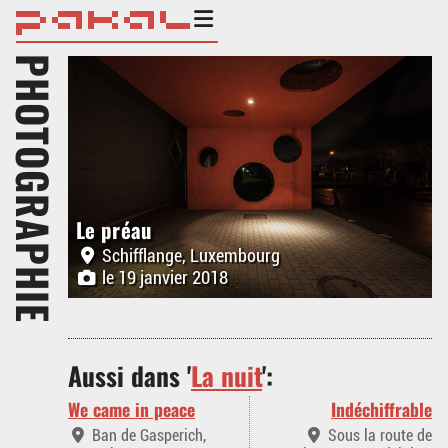
PHOTOGRAPHIE
Le préau
Schifflange, Luxembourg
le 19 janvier 2018
Aussi dans '
La nuit
':
We came in peace
Indéchiffrable
Ban de Gasperich,
Sous la route de