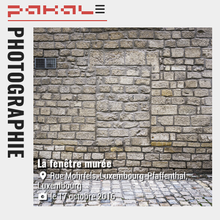
PHOTOGRAPHIE
La fenêtre murée
Rue Mohrfels, Luxembourg-Pfaffenthal,
Luxembourg
le 17 octobre 2016