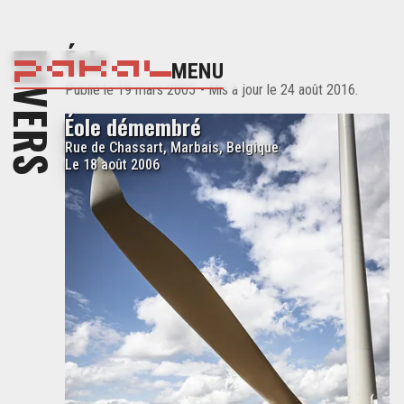
Éole
DIVERS
MENU
Publié
le 19 mars 2005
- Mis à jour
le 24 août 2016
.
Éole démembré
Rue de Chassart, Marbais, Belgique
Le 18 août 2006