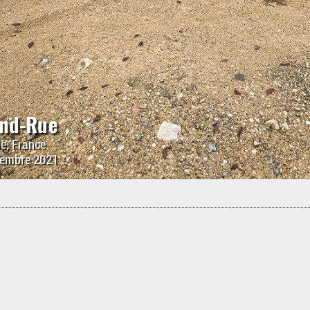
and-Rue
le, France
vembre 2021
ns '
Bâtiments
':
ique
erc, Sedan, France