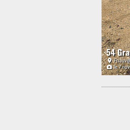
54 Gr
Friauvil
le 7 no
Aussi da
Anciens d'Afr
Av. M. Lecl