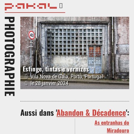
PHOTOGRAPHIE
Esfinge, tintas e vernizes
Vila Nova de Gaia, Porto, Portugal
le 28 janvier 2024
Aussi dans '
Abandon & Décadence
':
As entranhas do
Miradouro